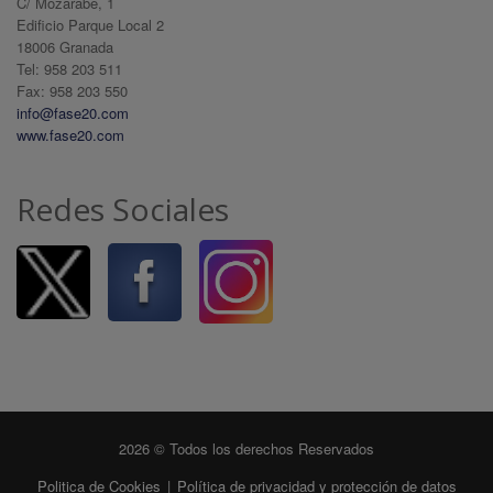
C/ Mozárabe, 1
Edificio Parque Local 2
18006 Granada
Tel: 958 203 511
Fax: 958 203 550
info@fase20.com
www.fase20.com
Redes Sociales
2026 © Todos los derechos Reservados
Politica de Cookies
|
Política de privacidad y protección de datos