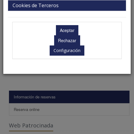
Cookies de Terceros
Calle:
C/ Sagasta, 28
Ciudad:
Palmas de Gran Canaria, Las (Palmas, Las), 35008
Telefono:
928 21 34 90
Descripción
Habitaciones
Configuración
Servicios
Información de reservas
Reserva online
Web Patrocinada