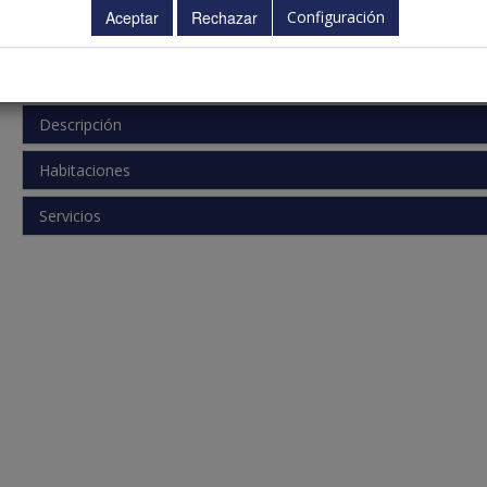
Configuración
Calle:
Avenida Alcalde J, Av. Alcalde José Ramirez Bethencourt
Ciudad:
Palmas de Gran Canaria, Las (Palmas, Las), 35003
Telefono:
928361133
Descripción
Habitaciones
Servicios