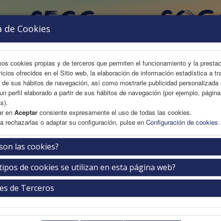
a de Cookies
mos cookies propias y de terceros que permiten el funcionamiento y la presta
vicios ofrecidos en el Sitio web, la elaboración de información estadística a tr
s de sus hábitos de navegación, así como mostrarle publicidad personalizada
un perfil elaborado a partir de sus hábitos de navegación (por ejemplo, págin
AREA CIENTÍFICA
INSCRIPCIÓN
ALOJAMIENTO
s).
ar en
Aceptar
consiente expresamente el uso de todas las cookies.
a rechazarlas o adaptar su configuración, pulse en
Configuración de cookies
.
son las cookies?
tipos de cookies se utilizan en esta página web?
Descripción del hotel
es de Terceros
Localización