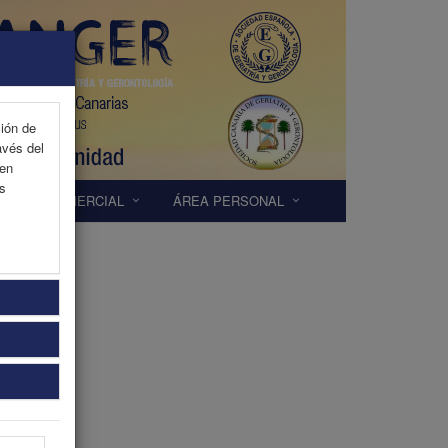
ción de
avés del
 en
as
EXP. COMERCIAL
ÁREA PERSONAL