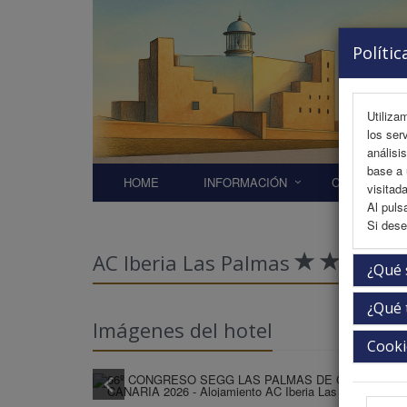
Polític
Utiliza
los ser
análisi
base a 
HOME
INFORMACIÓN
COMITÉS
visitada
Al puls
Si dese
AC Iberia Las Palmas
¿Qué 
¿Qué 
Imágenes del hotel
Cooki